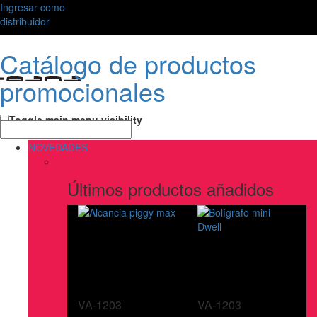
Ingresar como
distribuidor
Catálogo de productos
promocionales
Toggle main menu visibility
NOVEDADES
Últimos productos añadidos
VA-1203
VA-1203