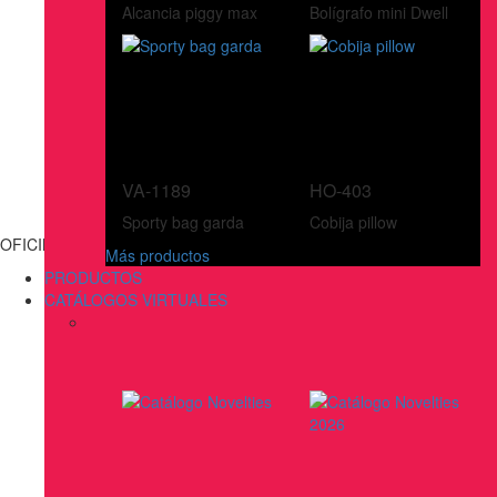
Alcancia piggy max
Bolígrafo mini Dwell
VA-1189
HO-403
Sporty bag garda
Cobija pillow
OFICINA
Más productos
PRODUCTOS
CATÁLOGOS VIRTUALES