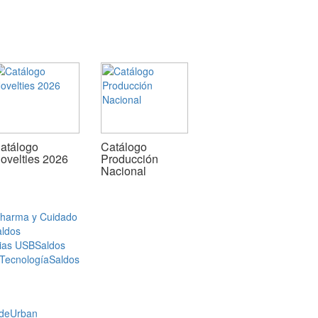
atálogo
Catálogo
ovelties 2026
Producción
Nacional
Pharma y Cuidado
aldos
ias USB
Saldos
 Tecnología
Saldos
de
Urban