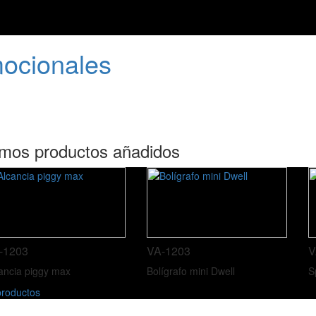
mocionales
imos productos añadidos
-1203
VA-1203
V
ancia piggy max
Bolígrafo mini Dwell
S
roductos