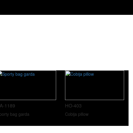
A-1189
HO-403
porty bag garda
Cobija pillow