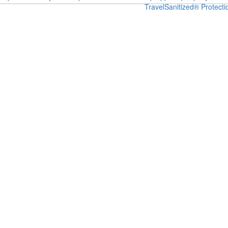
Travel
Sanitized® Protecti