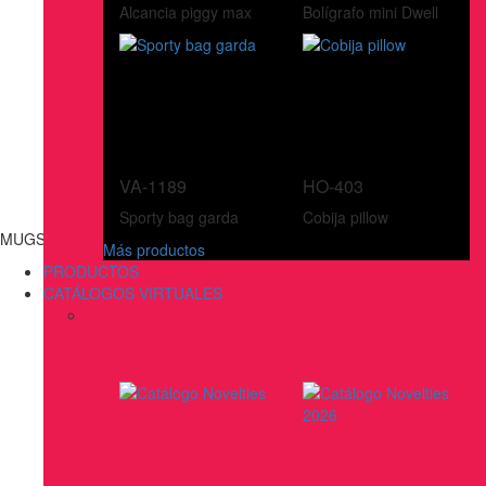
Alcancia piggy max
Bolígrafo mini Dwell
VA-1189
HO-403
Sporty bag garda
Cobija pillow
MUGS, BOTILITOS, VASOS & TERMOS
Más productos
PRODUCTOS
CATÁLOGOS VIRTUALES