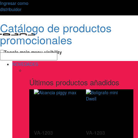
Ingresar como
distribuidor
Catálogo de productos
promocionales
Toggle main menu visibility
NOVEDADES
Últimos productos añadidos
VA-1203
VA-1203