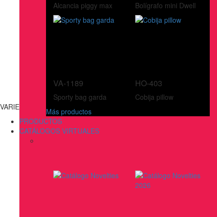
Alcancia piggy max
Bolígrafo mini Dwell
VA-1189
HO-403
Sporty bag garda
Cobija pillow
VARIEDADES
Más productos
PRODUCTOS
CATÁLOGOS VIRTUALES