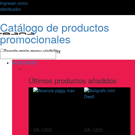
Ingresar como
distribuidor
Catálogo de productos
promocionales
Toggle main menu visibility
NOVEDADES
Últimos productos añadidos
VA-1203
VA-1203