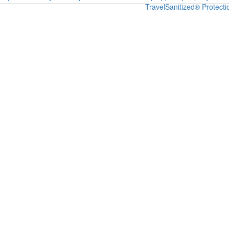
Travel
Sanitized® Protecti