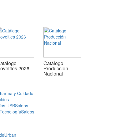
atálogo
Catálogo
ovelties 2026
Producción
Nacional
Pharma y Cuidado
aldos
ias USB
Saldos
 Tecnología
Saldos
de
Urban