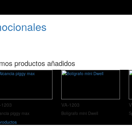
mocionales
imos productos añadidos
-1203
VA-1203
V
ancia piggy max
Bolígrafo mini Dwell
S
roductos