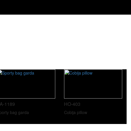
A-1189
HO-403
porty bag garda
Cobija pillow