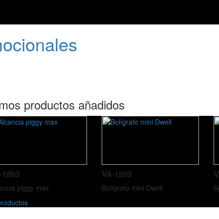
mocionales
imos productos añadidos
-1203
VA-1203
V
ancia piggy max
Bolígrafo mini Dwell
S
roductos