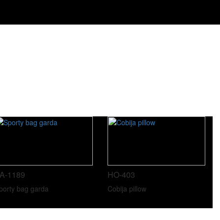
A-1189
HO-403
porty bag garda
Cobija pillow