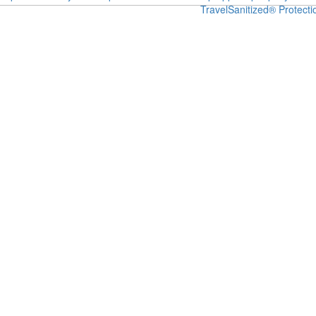
Travel
Sanitized® Protecti