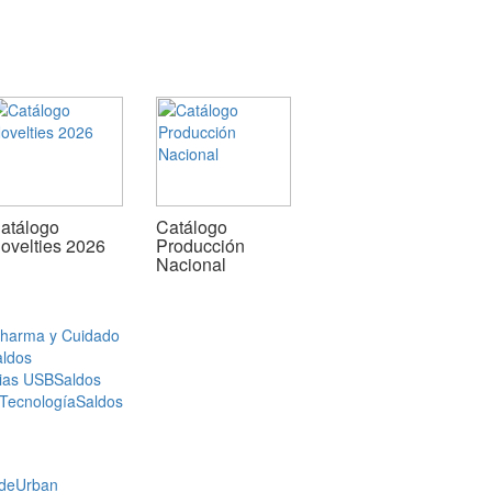
atálogo
Catálogo
ovelties 2026
Producción
Nacional
Pharma y Cuidado
aldos
ias USB
Saldos
 Tecnología
Saldos
de
Urban