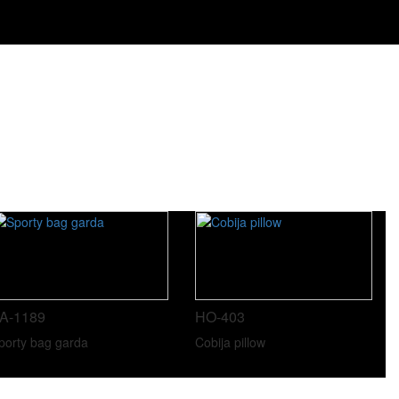
A-1189
HO-403
porty bag garda
Cobija pillow