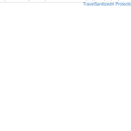
Travel
Sanitized® Protecti