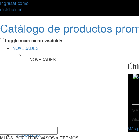
Ingresar como
distribuidor
Catálogo de productos pro
Toggle main menu visibility
NOVEDADES
NOVEDADES
Últ
VA
Alc
Más p
PRODUCTOS
MUGS, BOTILITOS, VASOS & TERMOS