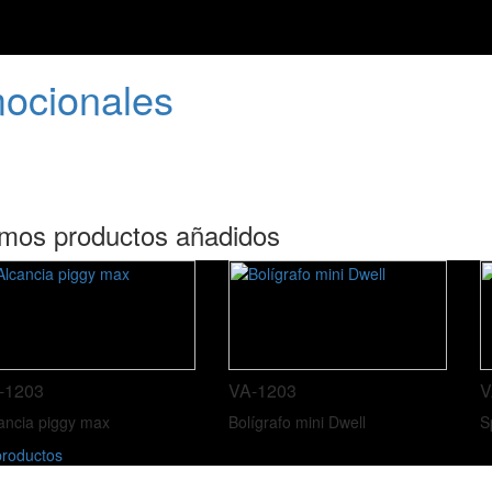
mocionales
imos productos añadidos
-1203
VA-1203
V
ancia piggy max
Bolígrafo mini Dwell
S
roductos