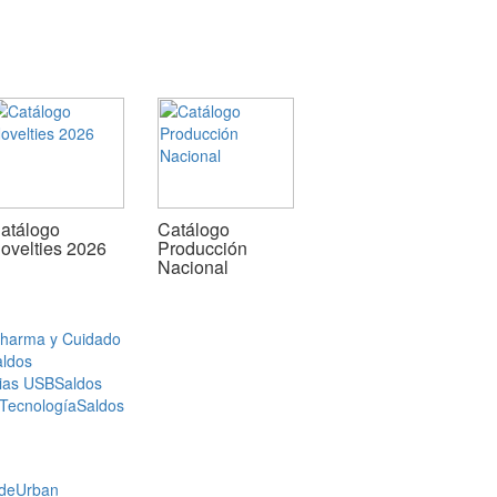
atálogo
Catálogo
ovelties 2026
Producción
Nacional
Pharma y Cuidado
aldos
ias USB
Saldos
 Tecnología
Saldos
de
Urban