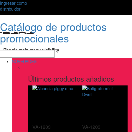
Ingresar como
distribuidor
Catálogo de productos
promocionales
Toggle main menu visibility
NOVEDADES
Últimos productos añadidos
VA-1203
VA-1203