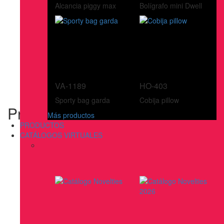
Alcancia piggy max
Bolígrafo mini Dwell
VA-1189
HO-403
Sporty bag garda
Cobija pillow
Producto Descontinuado
Más productos
PRODUCTOS
CATÁLOGOS VIRTUALES