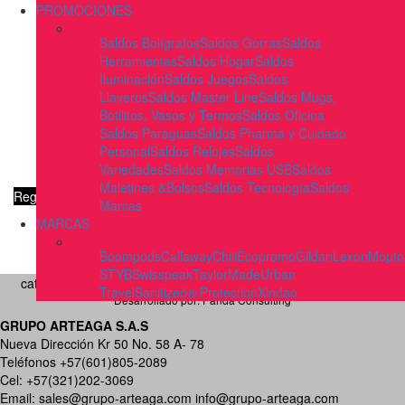
PROMOCIONES
Saldos Bolígrafos
Saldos Gorras
Saldos
Herramientas
Saldos Hogar
Saldos
Iluminación
Saldos Juegos
Saldos
Llaveros
Saldos Master Line
Saldos Mugs,
Botilitos, Vasos y Termos
Saldos Oficina
Saldos Paraguas
Saldos Pharma y Cuidado
Personal
Saldos Relojes
Saldos
Variedades
Saldos Memorias USB
Saldos
Maletines &Bolsos
Saldos Tecnología
Saldos
Regresar a la página anterior
Ir a la página de inicio
Marcas
MARCAS
Boompods
Callaway
Chili
Ecopromo
Gildan
Lexon
Mopto
STYB
Swisspeak
TaylorMade
Urban
catalogospromocionales.com | Todos los Derechos reservados
Travel
Sanitized® Protection
Xindao
Desarrollado por:
Panda Consulting
GRUPO ARTEAGA S.A.S
Nueva Dirección Kr 50 No. 58 A- 78
Teléfonos +57(601)805-2089
Cel: +57(321)202-3069
Email:
sales@grupo-arteaga.com
info@grupo-arteaga.com